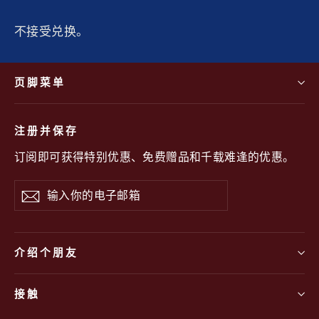
不接受兑换。
页脚菜单
注册并保存
订阅即可获得特别优惠、免费赠品和千载难逢的优惠。
输
订
入
阅
你
的
介绍个朋友
电
子
接触
邮