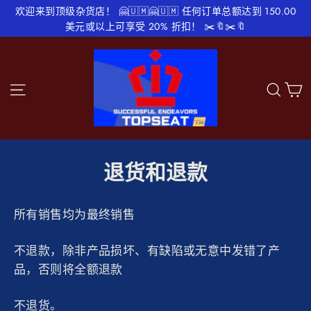
跳
欢迎来到顶级杂货店！ 🤗🇺🇲🤗🇺🇲 任何订单总额达到 150.00
至
美元或以上可享受 20% 折扣！ ✂️🔖✂️🔖
内
容
站点导航
搜
退货和退款
所有销售均为最终销售
不退款，除非产品损坏、有缺陷或无意中发错了产
品，否则将全额退款
不退货。